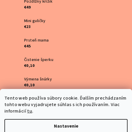
Pozdĺžny krížik
€49
Mini guličky
€23
Prsteň mama
€45
Čistenie šperku
€0,10
Výmena šnúrky
€0,10
Tento web používa súbory cookie. Ďalším prechádzaním
Mini štvorlístky
tohto webu vyjadrujete súhlas s ich používaním. Viac
€25
informácií
tu
.
Obrúčky
€10
Nastavenie