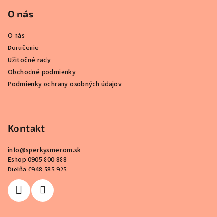
á
p
O nás
ä
O nás
t
Doručenie
i
Užitočné rady
e
Obchodné podmienky
Podmienky ochrany osobných údajov
Kontakt
info
@
sperkysmenom.sk
Eshop 0905 800 888
Dielňa 0948 585 925