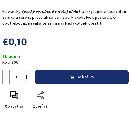
Na všetky
šperky vyrobené v našej dielni
, poskytujeme doživotnú
záruku a servis, preto ak sa vám šperk akokoľvek poškodil, či
opotreboval, neváhajte sa na nás kedykoľvek obrátiť.
€0,10
Jednotková
Skladom
cena:
Kód:
300
−
+
Do košíka
Opýtať sa
Zdieľať