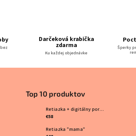
Darčeková krabička
oby
Poct
zdarma
 bez
Šperky p
re
Ku každej objednávke
Top 10 produktov
Retiazka + digitálny portrét
€58
Retiazka "mama"