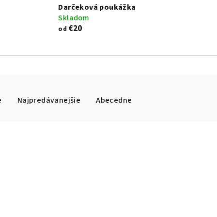
Darčeková poukážka
Skladom
€20
od
e
Najpredávanejšie
Abecedne