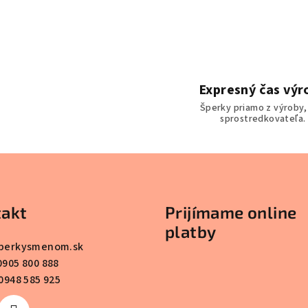
l
á
d
a
c
Expresný čas výr
i
Šperky priamo z výroby,
sprostredkovateľa.
e
p
r
v
k
akt
Prijímame online
y
platby
v
perkysmenom.sk
ý
0905 800 888
p
0948 585 925
i