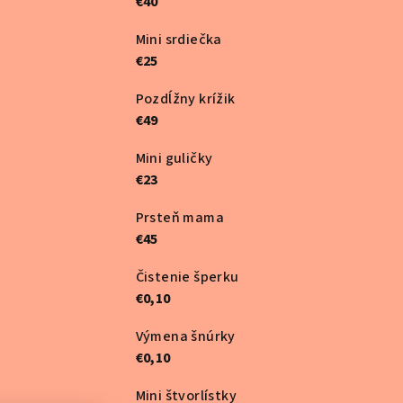
€40
Mini srdiečka
€25
Pozdĺžny krížik
€49
Mini guličky
€23
Prsteň mama
€45
Čistenie šperku
€0,10
Výmena šnúrky
€0,10
Mini štvorlístky