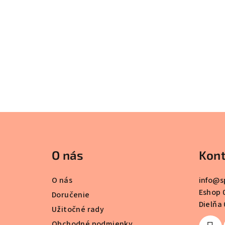
Z
á
O nás
Kont
p
ä
O nás
info
@
s
Eshop 
t
Doručenie
Dielňa 
Užitočné rady
i
Obchodné podmienky