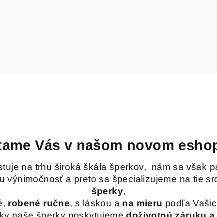
tame Vás v našom novom esho
tuje na trhu široká škála šperkov, nám sa však p
výnimočnosť a preto sa špecializujeme na tie srd
šperky
,
é,
robené ručne
, s láskou a
na mieru
podľa Vašic
ky naše šperky poskytujeme
doživotnú záruku a