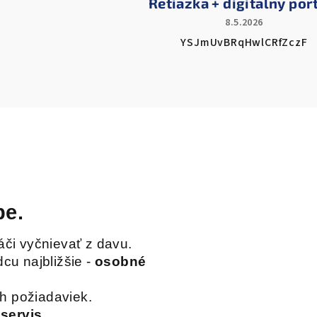
Retiazka + digitálny por
8.5.2026
YSJmUvBRqHwlCRfZczF
pe.
áči vyčnievať z davu.
cu najbližšie -
osobné
h požiadaviek.
 servis
.