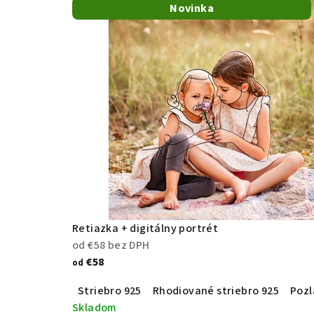
Novinka
Retiazka + digitálny portrét
od €58 bez DPH
€58
od
Striebro 925
Rhodiované striebro 925
Pozl
Skladom