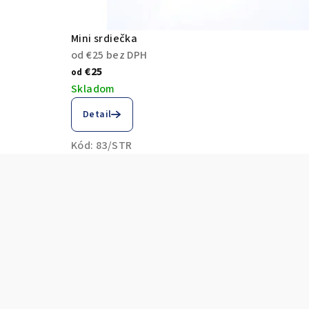
Mini srdiečka
od €25 bez DPH
€25
od
Skladom
Detail
Kód:
83/STR