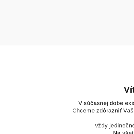
ㅤㅤㅤㅤㅤㅤ
Ví
V súčasnej dobe exis
Chceme zdôrazniť Vašu 
vždy jedinečn
Na všet