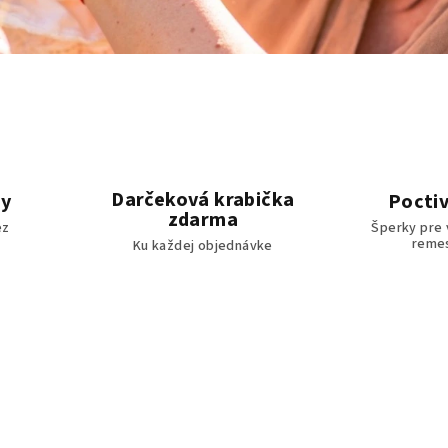
Darčeková krabička
by
Poctiv
zdarma
ez
Šperky pre 
reme
Ku každej objednávke