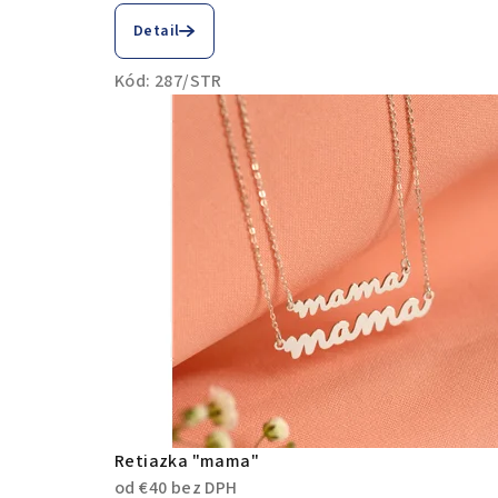
Detail
Kód:
287/STR
Retiazka "mama"
od €40 bez DPH