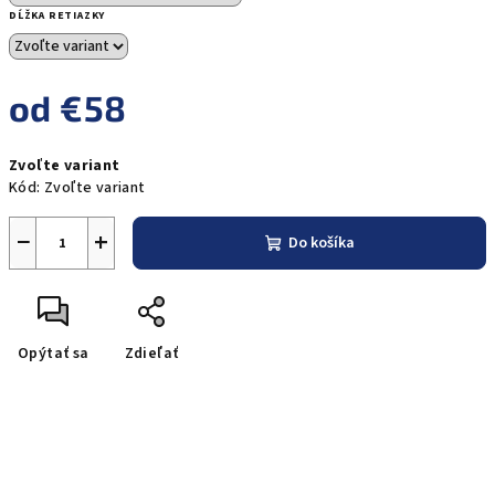
DĹŽKA RETIAZKY
od
€58
Jednotková
Zvoľte variant
cena:
Kód:
Zvoľte variant
−
+
Do košíka
Opýtať sa
Zdieľať