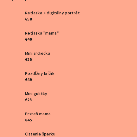
Retiazka + digitálny portrét
€58
Retiazka "mama"
€40
Mini srdiečka
€25
Pozdĺžny krížik
€49
Mini guličky
€23
Prsteň mama
€45
Čistenie šperku