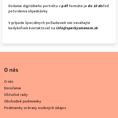
Dodanie digitálneho portrétu v
pdf
formáte je
do 10 dní
od
potvrdenia objednávky.
V prípade špeciálnych požiadaviek nás neváhajte
kedykoľvek kontaktovať na
info@sperkysmenom.sk
Z
á
p
O nás
ä
O nás
t
Doručenie
i
Užitočné rady
e
Obchodné podmienky
Podmienky ochrany osobných údajov