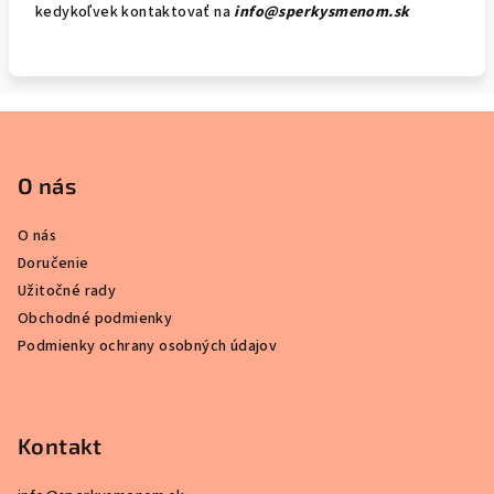
kedykoľvek kontaktovať na
info@sperkysmenom.sk
Z
á
p
O nás
ä
O nás
t
Doručenie
i
Užitočné rady
e
Obchodné podmienky
Podmienky ochrany osobných údajov
Kontakt