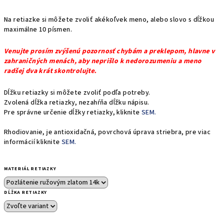
Na retiazke si môžete zvoliť
akékoľvek meno, alebo slovo s dĺžkou
maximálne 10 písmen.
Venujte prosím zvýšenú pozornosť chybám a preklepom, hlavne v
zahraničných menách, aby neprišlo k nedorozumeniu a meno
radšej dva krát skontrolujte.
Dĺžku retiazky si môžete zvoliť podľa potreby.
Zvolená dĺžka retiazky, nezahŕňa dĺžku nápisu.
Pre správne určenie dĺžky retiazky, kliknite
SEM.
Rhodiovanie, je antioxidačná, povrchová úprava striebra, pre viac
informácií kliknite
SEM.
MATERIÁL RETIAZKY
DĹŽKA RETIAZKY