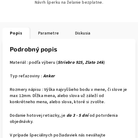
Návrh šperku na želanie bezplatne.
Popis
Parametre
Diskusia
Podrobný popis
Materiál : podľa výberu (
Striebro 925, Zlato 14k
)
Typ reťazoviny :
Anker
Rozmery nápisu : Výška najvyššieho bodu v mene, či slove je
max 12mm. Dĺžka mena, alebo slova už záleží od
konkrétneho mena, alebo slova, ktoré si zvolíte.
Dodanie hotovej retiazky, je
do 3 - 5 dní
od potvrdenia
objednávky.
V prípade špeciálnych požiadaviek nás neváhajte