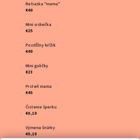
Retiazka "mama"
€40
Mini srdiečka
€25
Pozdĺžny krížik
€49
Mini guličky
€23
Prsteň mama
€45
Čistenie šperku
€0,10
Výmena šnúrky
€0,10