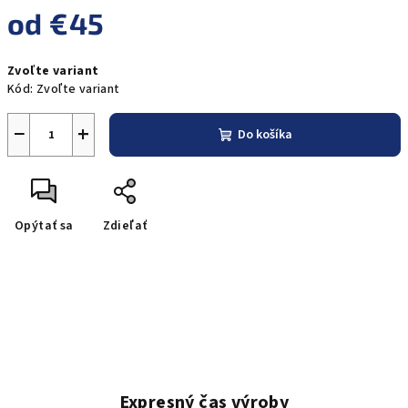
od
€45
Jednotková
Zvoľte variant
cena:
Kód:
Zvoľte variant
−
+
Do košíka
Opýtať sa
Zdieľať
Expresný čas výroby