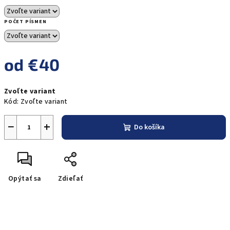
POČET PÍSMEN
od
€40
Jednotková
Zvoľte variant
cena:
Kód:
Zvoľte variant
−
+
Do košíka
Opýtať sa
Zdieľať