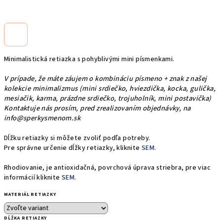
Minimalistická retiazka s pohyblivými mini písmenkami.
V prípade, že máte záujem o kombináciu písmeno + znak z našej
kolekcie minimalizmus (mini srdiečko, hviezdička, kocka, gulička,
mesiačik, karma, prázdne srdiečko, trojuholník, mini postavička)
Kontaktuje nás prosím, pred zrealizovaním objednávky, na
info@sperkysmenom.sk
Dĺžku retiazky si môžete zvoliť podľa potreby.
Pre správne určenie dĺžky retiazky, kliknite
SEM.
Rhodiovanie, je antioxidačná, povrchová úprava striebra, pre viac
informácií kliknite
SEM.
MATERIÁL RETIAZKY
DĹŽKA RETIAZKY