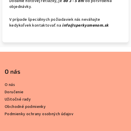
Dodanie hotovej retiazky, je
do 3 - 5 dní
od potvrdenia
objednávky.
V prípade špeciálnych požiadaviek nás neváhajte
kedykoľvek kontaktovať na
info@sperkysmenom.sk
Z
á
p
O nás
ä
O nás
t
Doručenie
i
Užitočné rady
e
Obchodné podmienky
Podmienky ochrany osobných údajov