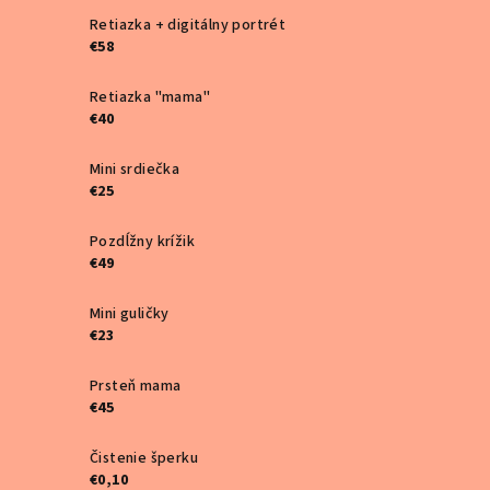
Retiazka + digitálny portrét
€58
Retiazka "mama"
€40
Mini srdiečka
€25
Pozdĺžny krížik
€49
Mini guličky
€23
Prsteň mama
€45
Čistenie šperku
€0,10