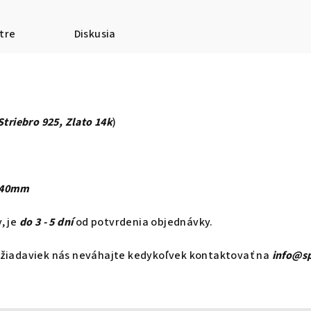
tre
Diskusia
Striebro 925, Zlato 14k
)
x 40mm
, je
do 3 - 5 dní
od potvrdenia objednávky.
ožiadaviek nás neváhajte kedykoľvek kontaktovať na
info@s