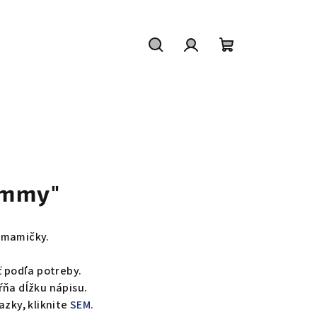
Hľadať
Prihlásenie
Nákupný
košík
ommy"
y mamičky.
ť podľa potreby.
ŕňa dĺžku nápisu.
azky, kliknite
SEM.