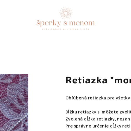
Retiazka "m
Obľúbená retiazka pre všetk
Dĺžku retiazky si môžete zvoli
Zvolená dĺžka retiazky, nezah
Pre správne určenie dĺžky reti