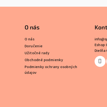
Z
á
O nás
Kont
p
ä
O nás
info
@
s
Eshop 
t
Doručenie
Dielňa 
Užitočné rady
i
Obchodné podmienky
e
Podmienky ochrany osobných
údajov