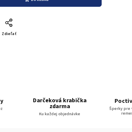
Zdieľať
Darčeková krabička
by
Poctiv
zdarma
ez
Šperky pre 
reme
Ku každej objednávke