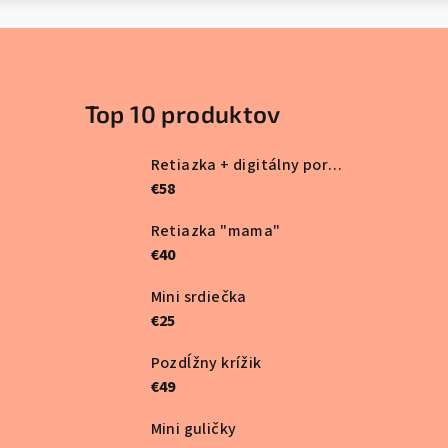
Top 10 produktov
Retiazka + digitálny portrét
€58
Retiazka "mama"
€40
Mini srdiečka
€25
Pozdĺžny krížik
€49
Mini guličky