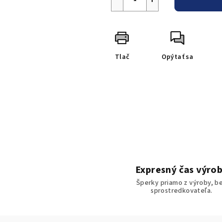
Tlač
Opýtať sa
Expresný čas výro
Šperky priamo z výroby, b
sprostredkovateľa.