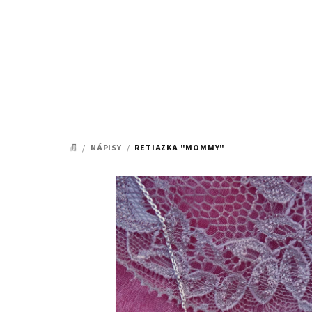
Prejsť
na
obsah
/
NÁPISY
/
RETIAZKA "MOMMY"
DOMOV