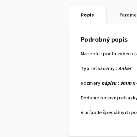
Popis
Parame
Podrobný popis
Materiál : podľa výberu (
Typ reťazoviny :
Anker
Rozmery
nápisu : 9mm 
Dodanie hotovej retiazky
V prípade špeciálnych p