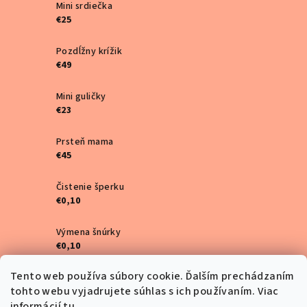
Mini srdiečka
€25
Pozdĺžny krížik
€49
Mini guličky
€23
Prsteň mama
€45
Čistenie šperku
€0,10
Výmena šnúrky
€0,10
Tento web používa súbory cookie. Ďalším prechádzaním
Mini štvorlístky
tohto webu vyjadrujete súhlas s ich používaním. Viac
€25
informácií
tu
.