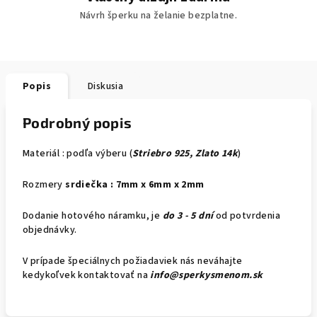
Návrh šperku na želanie bezplatne.
Popis
Diskusia
Podrobný popis
Materiál : podľa výberu (
Striebro 925, Zlato 14k
)
Rozmery
srdiečka : 7mm x 6mm x 2mm
Dodanie hotového náramku, je
do 3 - 5 dní
od potvrdenia
objednávky.
V prípade špeciálnych požiadaviek nás neváhajte
kedykoľvek kontaktovať na
info@sperkysmenom.sk