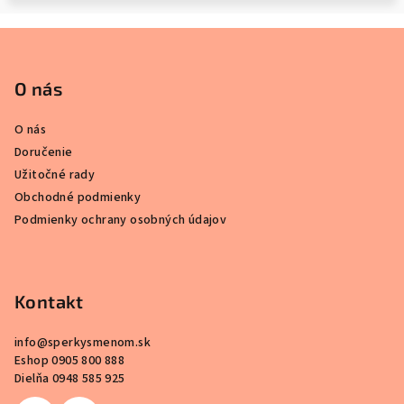
Z
á
p
O nás
ä
O nás
t
Doručenie
i
Užitočné rady
e
Obchodné podmienky
Podmienky ochrany osobných údajov
Kontakt
info
@
sperkysmenom.sk
Eshop 0905 800 888
Dielňa 0948 585 925