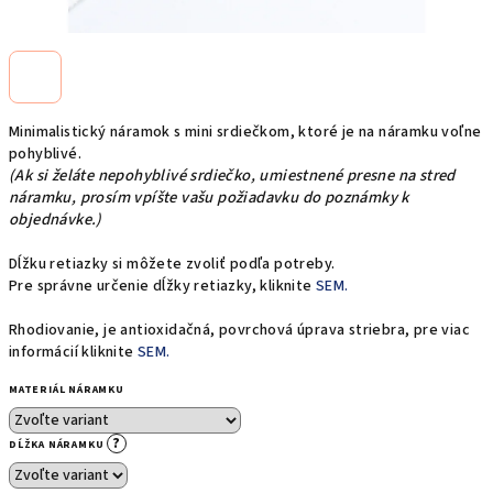
Minimalistický náramok s mini srdiečkom, ktoré je na náramku voľne
pohyblivé.
(Ak si želáte nepohyblivé srdiečko, umiestnené presne na stred
náramku, prosím vpíšte vašu požiadavku do poznámky k
objednávke.)
Dĺžku retiazky si môžete zvoliť podľa potreby.
Pre správne určenie dĺžky retiazky, kliknite
SEM.
Rhodiovanie, je antioxidačná, povrchová úprava striebra, pre viac
informácií kliknite
SEM.
MATERIÁL NÁRAMKU
?
DĹŽKA NÁRAMKU