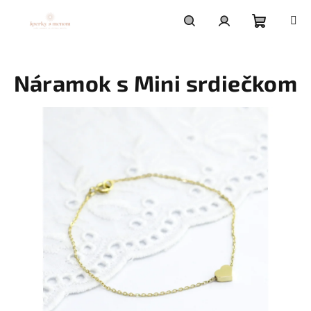
Prejsť
na
obsah
Nákupn
Hľadať
Prihlásenie
Náramok s Mini srdiečkom
košík