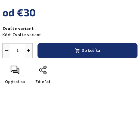
od
€30
Jednotková
Zvoľte variant
cena:
Kód:
Zvoľte variant
−
+
Do košíka
Opýtať sa
Zdieľať